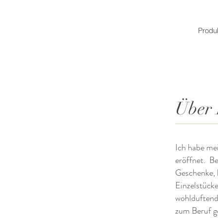
Produ
Über 
Ich habe me
eröffnet. B
Geschenke, 
Einzelstück
wohlduftend
zum Beruf g